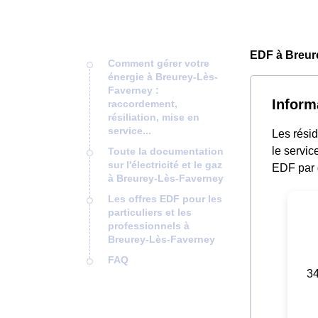
EDF à Breur
Comment gérer votre
énergie à Breurey-Lès-
Faverney :
Inform
raccordement,
résiliation, mise en
service...
Les rési
le servic
Toute la documentation
sur l'électricité et le gaz
EDF par 
à Breurey-Lès-Faverney
Les offres EDF pour les
particuliers et les
professionnels à
Breurey-Lès-Faverney
FAQ
34