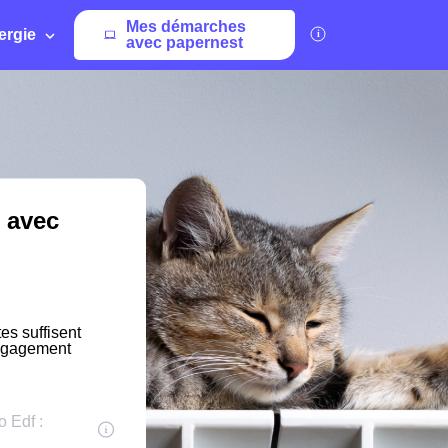
Mes démarches
ergie
avec papernest