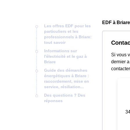
EDF à Briare
Les offres EDF pour les
particuliers et les
professionnels à Briare:
Contac
tout savoir
Informations sur
Si vous 
l'électricité et le gaz à
dernier a
Briare
contacter
Guide des démarches
énergétiques à Briare :
raccordement, mise en
service, résiliation...
Des questions ? Des
réponses
34