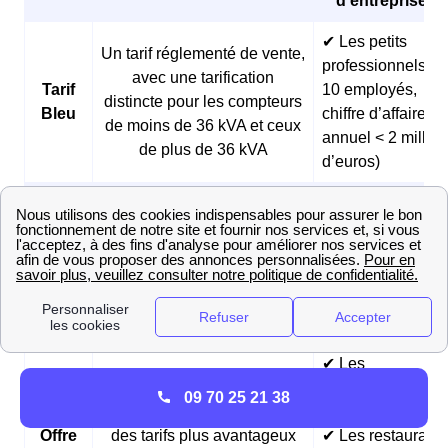
d’entreprises 
✔ Les petits
Un tarif réglementé de vente,
professionnels (<
avec une tarification
Tarif
10 employés,
distincte pour les compteurs
Bleu
chiffre d’affaires
de moins de 36 kVA et ceux
annuel < 2 millio
de plus de 36 kVA
d’euros)
✔ Les boulangeri
et les pâtisseries
Des prix fixes sur 3 ans et
Offre
✔ Les fermes
des tarifs réduits pendant les
Matina
✔ Les
heures creuses du matin
professionnels
matinaux
✔ Les
hébergements
09 70 25 21 38
Des prix fixes sur 3 ans et
touristiques
Offre
des tarifs plus avantageux
✔ Les restaurants