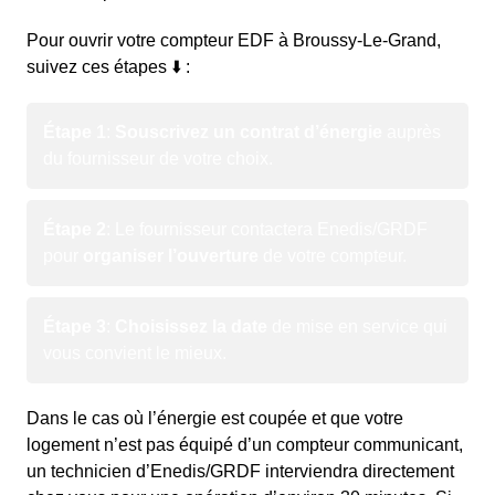
Pour ouvrir votre compteur EDF à Broussy-Le-Grand,
suivez ces étapes ⬇️ :
Étape 1
:
Souscrivez un contrat d’énergie
auprès
du fournisseur de votre choix.
Étape 2
: Le fournisseur contactera Enedis/GRDF
pour
organiser l’ouverture
de votre compteur.
Étape 3
:
Choisissez la date
de mise en service qui
vous convient le mieux.
Dans le cas où l’énergie est coupée et que votre
logement n’est pas équipé d’un compteur communicant,
un technicien d’Enedis/GRDF interviendra directement