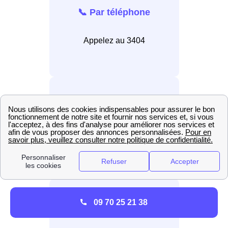
📞 Par téléphone
Appelez au 3404
💻 En ligne
Connectez-vous au site
internet EDF.
09 70 25 21 38
📲 Par application