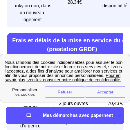
28,34€
Linky ou non, dans
disponibilité
un nouveau
logement
Frais et délais de la mise en service du ga
(prestation GRDF)
Type de mise en
Délai
Prix en € TTC
service
🚦 Mise en service
5 jours ouvrés
21,95 €
initiale
🏎️ Mise en service
2 jours ouvrés
70,43 €
express
Mes démarches avec papernest
⚠️ Mise en service
Le jour même
168,96 €
d'urgence