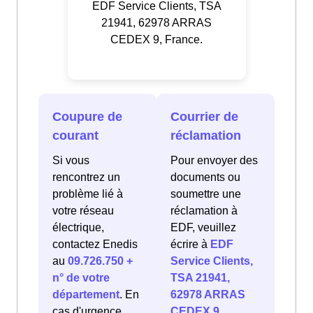
EDF Service Clients, TSA
21941, 62978 ARRAS
CEDEX 9, France.
Coupure de
Courrier de
courant
réclamation
Si vous
Pour envoyer des
rencontrez un
documents ou
problème lié à
soumettre une
votre réseau
réclamation à
électrique,
EDF, veuillez
contactez Enedis
écrire à
EDF
au
09.726.750 +
Service Clients,
n° de votre
TSA 21941,
département
. En
62978 ARRAS
cas d'urgence
CEDEX 9,