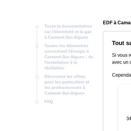
EDF à Camar
Toute la documentation
sur l'électricité et le gaz
à Camaret-Sur-Aigues
Tout s
Toutes les démarches
concernant l'énergie à
Si vous 
Camaret-Sur-Aigues : de
avec un c
l'installation à la
résiliation
Cependant
Découvrez les offres
pour les particuliers et
les professionnels à
Camaret-Sur-Aigues
FAQ
34