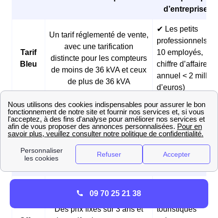
d’entreprises 
✔ Les petits
Un tarif réglementé de vente,
professionnels (<
avec une tarification
Tarif
10 employés,
distincte pour les compteurs
Bleu
chiffre d’affaires
de moins de 36 kVA et ceux
annuel < 2 millio
de plus de 36 kVA
d’euros)
✔ Les boulangeri
et les pâtisseries
Des prix fixes sur 3 ans et
Offre
✔ Les fermes
des tarifs réduits pendant les
Matina
✔ Les
heures creuses du matin
professionnels
matinaux
✔ Les
09 70 25 21 38
hébergements
Des prix fixes sur 3 ans et
touristiques