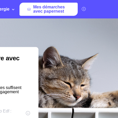
Mes démarches
ergie
avec papernest