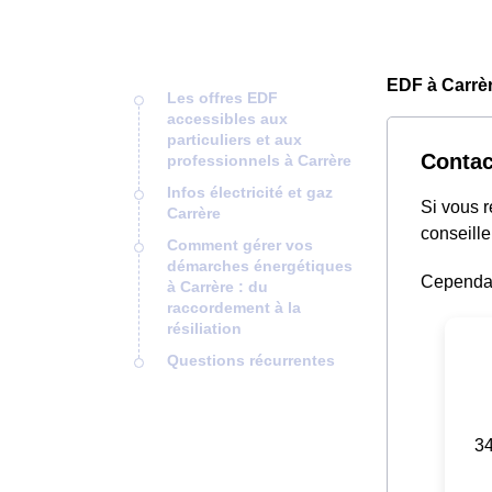
EDF à Carrèr
Les offres EDF
accessibles aux
particuliers et aux
Contac
professionnels à Carrère
Infos électricité et gaz
Si vous 
Carrère
conseille
Comment gérer vos
démarches énergétiques
Cependant
à Carrère : du
raccordement à la
résiliation
Questions récurrentes
34