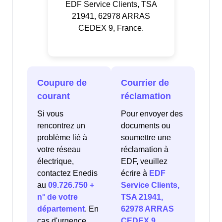
EDF Service Clients, TSA
21941, 62978 ARRAS
CEDEX 9, France.
Coupure de
Courrier de
courant
réclamation
Si vous
Pour envoyer des
rencontrez un
documents ou
problème lié à
soumettre une
votre réseau
réclamation à
électrique,
EDF, veuillez
contactez Enedis
écrire à
EDF
au
09.726.750 +
Service Clients,
n° de votre
TSA 21941,
département
. En
62978 ARRAS
cas d'urgence
CEDEX 9,