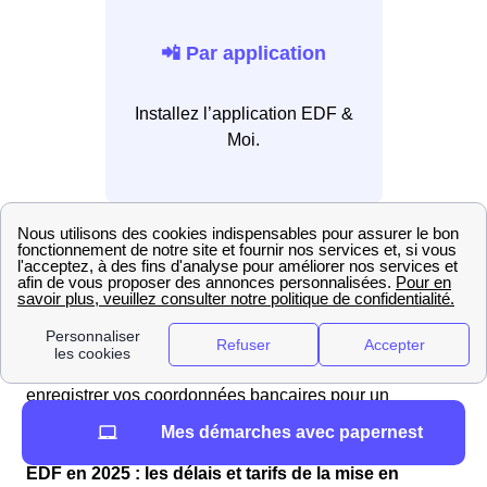
📲 Par application
Installez l’application EDF &
Moi.
Pour régler votre facture, vous pouvez contacter le
service client EDF à toute heure, 24h/24 et 7j/7, en
composant le 3044 (service gratuit, coût d'un appel
local). Vous avez également la possibilité de vous
rendre sur votre espace client en ligne ou d'utiliser
l'application mobile EDF & Moi. De plus, vous pouvez
enregistrer vos coordonnées bancaires pour un
paiement en un clic ou opter pour le prélèvement
Mes démarches avec papernest
automatique.
EDF en 2025 : les délais et tarifs de la mise en