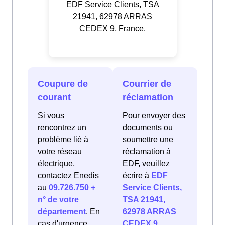
EDF Service Clients, TSA
21941, 62978 ARRAS
CEDEX 9, France.
Coupure de
Courrier de
courant
réclamation
Si vous
Pour envoyer des
rencontrez un
documents ou
problème lié à
soumettre une
votre réseau
réclamation à
électrique,
EDF, veuillez
contactez Enedis
écrire à
EDF
au
09.726.750 +
Service Clients,
n° de votre
TSA 21941,
département
. En
62978 ARRAS
cas d'urgence
CEDEX 9,