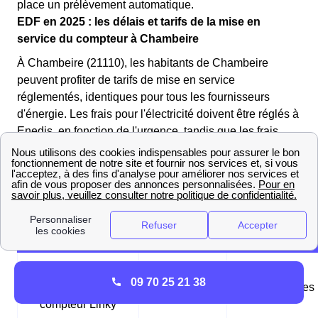
place un prélèvement automatique.
EDF en 2025 : les délais et tarifs de la mise en
service du compteur à Chambeire
À Chambeire (21110), les habitants de Chambeire
peuvent profiter de tarifs de mise en service
réglementés, identiques pour tous les fournisseurs
d'énergie. Les frais pour l'électricité doivent être réglés à
Enedis, en fonction de l'urgence, tandis que les frais
pour le gaz sont à régler auprès de GRDF.
Les tableaux suivants récapitulent les différentes mises
en service possibles à Chambeire (21110) :
Tableau des mises en service d'électricité
Mise en service
09 70 25 21 38
standard pour un
1,75€
24-48 heures
compteur Linky