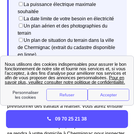
La puissance électrique maximale
souhaitée
La date limite de votre besoin en électricité
Un plan aérien et des photographies du
terrain
Un plan de situation du terrain dans la ville
de Chermignac (extrait du cadastre disponible
en ligne)
Une autorisation d’urbanisme
Une fois votre demande traitée par Enedis Charente-
Maritime, vous recevrez un devis détaillé et un planning
prévisionnel des travaux à réaliser. Vous aurez ensuite
trois mois pour approuver le devis.
09 70 25 21 38
Une fois ce dernier accepté, un professionnel d’Enedis
se rendra à votre domicile à Chermignac pour inspecter