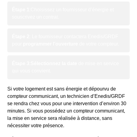
Étape 1
:
Choisissez un fournisseur d’énergie et
souscrivez un contrat.
Étape 2
: Le fournisseur contactera Enedis/GRDF
pour
programmer l’ouverture
de votre compteur.
Étape 3
:
Sélectionnez la date
de mise en service
qui vous convient.
Si votre logement est sans énergie et dépourvu de
compteur communicant, un technicien d’Enedis/GRDF
se rendra chez vous pour une intervention d’environ 30
minutes. Si vous possédez un compteur communicant,
la mise en service sera réalisée à distance, sans
nécessiter votre présence.