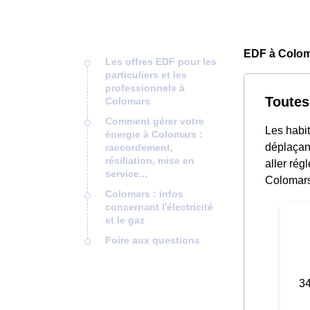
EDF à Colom
Les offres EDF pour les
particuliers et les
professionnels à
Toutes
Colomars
Comment gérer votre
Les habit
énergie à Colomars :
déplaçant
raccordement,
résiliation, mise en
aller rég
service...
Colomarso
Colomars : infos
concernant l'électricité
et le gaz
Foire aux questions
34