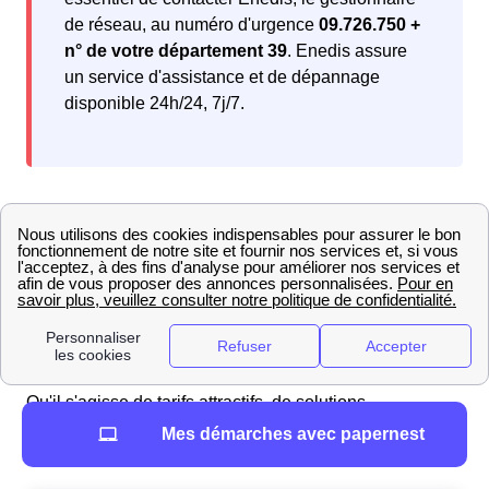
de réseau, au numéro d'urgence
09.726.750 +
n° de votre département 39
. Enedis assure
un service d'assistance et de dépannage
disponible 24h/24, 7j/7.
Comparateur d'offres gaz à Commenailles : avis et
classement des fournisseurs en 2025
Les Commenaillais peuvent se faire un avis objectif sur
les offres de gaz en les comparant. Découvrez notre
sélection, pensée pour répondre à vos
besoins
énergétiques.
Qu'il s'agisse de tarifs attractifs, de solutions
écologiques ou de services supplémentaires, retrouvez
Mes démarches avec papernest
les offres de gaz EDF les plus pertinentes :