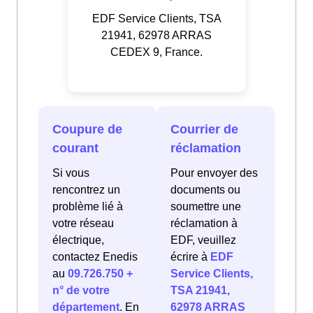
EDF Service Clients, TSA
21941, 62978 ARRAS
CEDEX 9, France.
Coupure de
Courrier de
courant
réclamation
Si vous
Pour envoyer des
rencontrez un
documents ou
problème lié à
soumettre une
votre réseau
réclamation à
électrique,
EDF, veuillez
contactez Enedis
écrire à
EDF
au
09.726.750 +
Service Clients,
n° de votre
TSA 21941,
département
. En
62978 ARRAS