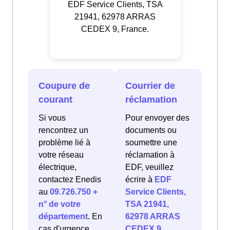
EDF Service Clients, TSA
21941, 62978 ARRAS
CEDEX 9, France.
Coupure de
Courrier de
courant
réclamation
Si vous
Pour envoyer des
rencontrez un
documents ou
problème lié à
soumettre une
votre réseau
réclamation à
électrique,
EDF, veuillez
contactez Enedis
écrire à
EDF
au
09.726.750 +
Service Clients,
n° de votre
TSA 21941,
département
. En
62978 ARRAS
cas d'urgence
CEDEX 9,