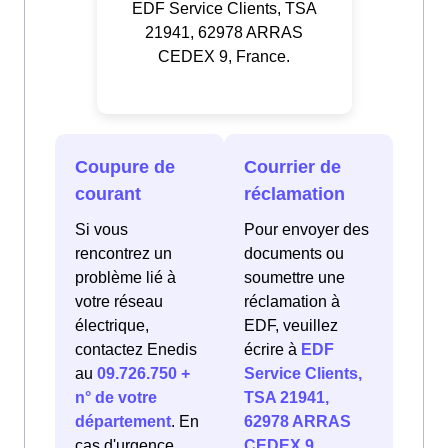
EDF Service Clients, TSA
21941, 62978 ARRAS
CEDEX 9, France.
Coupure de
Courrier de
courant
réclamation
Si vous
Pour envoyer des
rencontrez un
documents ou
problème lié à
soumettre une
votre réseau
réclamation à
électrique,
EDF, veuillez
contactez Enedis
écrire à
EDF
au
09.726.750 +
Service Clients,
n° de votre
TSA 21941,
département
. En
62978 ARRAS
cas d'urgence
CEDEX 9,