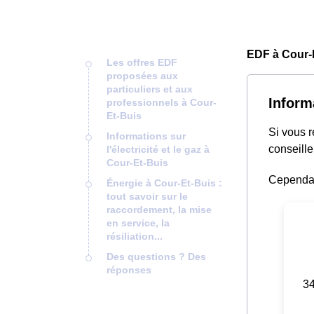
EDF à Cour-E
Les offres EDF
proposées aux
particuliers et aux
Inform
professionnels à Cour-
Et-Buis
Si vous 
Informations sur
conseille
l'électricité et le gaz à
Cour-Et-Buis
Cependant
Énergie à Cour-Et-Buis :
tout savoir sur le
raccordement, la mise
en service, la
résiliation...
Des questions ? Des
réponses
34