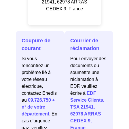
21941, 62978 ARRAS
CEDEX 9, France
Coupure de
Courrier de
courant
réclamation
Si vous
Pour envoyer des
rencontrez un
documents ou
problème lié à
soumettre une
votre réseau
réclamation à
électrique,
EDF, veuillez
contactez Enedis
écrire à
EDF
au
09.726.750 +
Service Clients,
n° de votre
TSA 21941,
département
. En
62978 ARRAS
cas d'urgence
CEDEX 9,
gaz, veuillez
France
.