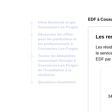
EDF à Cousa
Infos électricité et gaz
Cousances-Les-Forges
Découvrez les offres
Les re
pour les particuliers et
les professionnels à
Les rési
Cousances-Les-Forges
le servic
Toutes les démarches
EDF par 
concernant l'énergie à
Cousances-Les-Forges :
de l'installation à la
résiliation
Questions récurrentes
34