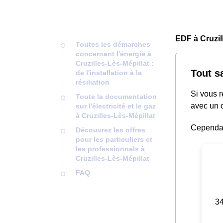
EDF à Cruzil
Toutes les démarches
concernant l'énergie à
Cruzilles-Lès-Mépillat :
Tout s
de l'installation à la
résiliation
Si vous 
Toute la documentation
avec un c
sur l'électricité et le gaz
à Cruzilles-Lès-Mépillat
Cependant
Découvrez les offres
pour les particuliers et
les professionnels à
Cruzilles-Lès-Mépillat
FAQ
34