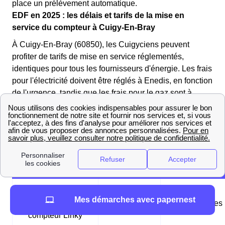
place un prélèvement automatique.
EDF en 2025 : les délais et tarifs de la mise en
service du compteur à Cuigy-En-Bray
À Cuigy-En-Bray (60850), les Cuigyciens peuvent
profiter de tarifs de mise en service réglementés,
identiques pour tous les fournisseurs d'énergie. Les frais
pour l'électricité doivent être réglés à Enedis, en fonction
de l'urgence, tandis que les frais pour le gaz sont à
régler auprès de GRDF.
Les tableaux suivants récapitulent les différentes mises
en service possibles à Cuigy-En-Bray (60850) :
Tableau des mises en service d'électricité
Mise en service
Mes démarches avec papernest
standard pour un
1,75€
24-48 heures
compteur Linky