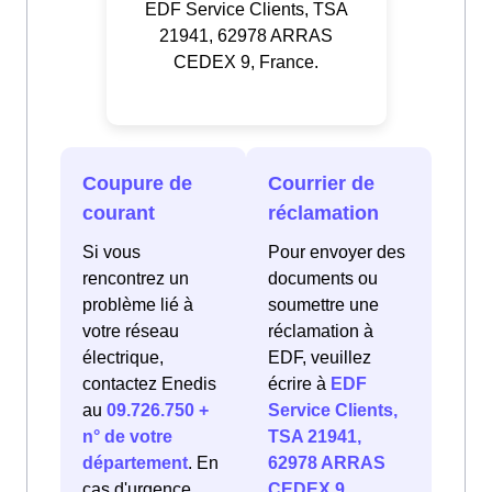
EDF Service Clients, TSA
21941, 62978 ARRAS
CEDEX 9, France.
Coupure de
Courrier de
courant
réclamation
Si vous
Pour envoyer des
rencontrez un
documents ou
problème lié à
soumettre une
votre réseau
réclamation à
électrique,
EDF, veuillez
contactez Enedis
écrire à
EDF
au
09.726.750 +
Service Clients,
n° de votre
TSA 21941,
département
. En
62978 ARRAS
cas d'urgence
CEDEX 9,