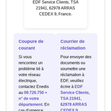
EDF Service Clients, TSA
21941, 62978 ARRAS
CEDEX 9, France.
Coupure de
Courrier de
courant
réclamation
Si vous
Pour envoyer des
rencontrez un
documents ou
problème lié à
soumettre une
votre réseau
réclamation à
électrique,
EDF, veuillez
contactez Enedis
écrire à
EDF
au
09.726.750 +
Service Clients,
n° de votre
TSA 21941,
département
. En
62978 ARRAS
cas d'urgence
CEDEX 9,