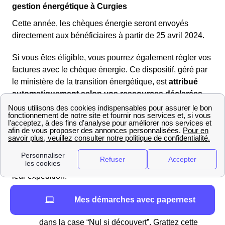
gestion énergétique à Curgies
Cette année, les chèques énergie seront envoyés
directement aux bénéficiaires à partir de 25 avril 2024.
Si vous êtes éligible, vous pourrez également régler vos
factures avec le chèque énergie. Ce dispositif, géré par
le ministère de la transition énergétique, est
attribué
automatiquement selon vos ressources déclarées
lors de votre déclaration d'impôts, sans aucune
démarche de votre part !
Vous recevrez alors votre
chèque énergie par courrier.
Pour les bénéficiaires, les chèques, allant de
48€ à
277€
, seront livrés à domicile sous
2 à 4 jours
après
leur expédition.
En ligne
: Visitez le
site du chèque énergie
et
Mes démarches avec papernest
saisissez le numéro de votre chèque situé
dans la case “Nul si découvert”. Grattez cette