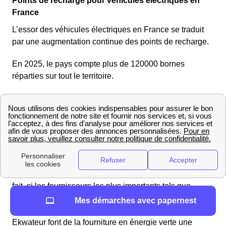
Points de recharge pour véhicules électriques en
France
L’essor des véhicules électriques en France se traduit
par une augmentation continue des points de recharge.
En 2025, le pays compte plus de 120000 bornes
réparties sur tout le territoire.
L'électricité verte à Donnemarie-Dontilly
Vers quels fournisseurs se tourner pour souscrire une
offre d'électricité verte à Donnemarie-Dontilly ?
Les Donnemaritains auront le choix, puisque la plupart
des fournisseurs d'énergie se mettent au vert, certains
n'hésitant plus à se spécialiser dans le domaine. De ce
fait, si les fournisseurs les plus importants tels que
TotalEnergies ou EDF proposent une offre verte,
Mes démarches avec papernest
certains plus petits acteurs tels que Mint Energie ou
Ekwateur font de la fourniture en énergie verte une