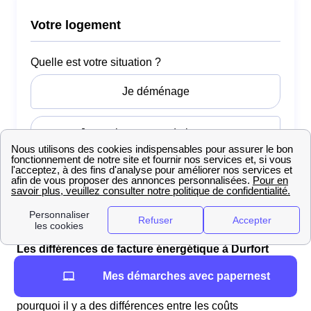
Les différences de facture énergétique à Durfort
Il y a plusieurs éléments qui ont une influence sur la
Mes démarches avec papernest
facture de gaz et d'électricité des Durfortains. C'est
pourquoi il y a des différences entre les coûts