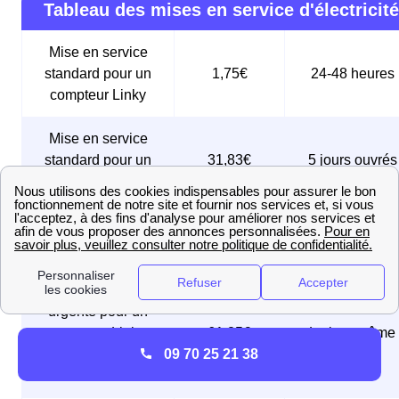
Tableau des mises en service d'électricité
Mise en service
standard pour un
1,75€
24-48 heures
compteur Linky
Mise en service
standard pour un
31,83€
5 jours ouvrés
ancien compteur
Mise en service
sous 24 à 48
74,83€
express
heures
Mise en service
urgente pour un
compteur Linky,
61,25€
Le jour même
09 70 25 21 38
réalisée le jour
même