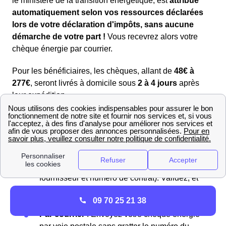
le ministère de la transition énergétique, est
attribué
automatiquement selon vos ressources déclarées
lors de votre déclaration d'impôts, sans aucune
démarche de votre part !
Vous recevrez alors votre
chèque énergie par courrier.
Pour les bénéficiaires, les chèques, allant de
48€ à
277€
, seront livrés à domicile sous
2 à 4 jours
après
leur expédition.
En ligne
: Visitez le
site du chèque énergie
et
saisissez le numéro de votre chèque situé
dans la case “Nul si découvert”. Grattez cette
case pour révéler le numéro. Ensuite, entrez
les détails de votre contrat (nom du
fournisseur et numéro de contrat). Validez, et
le montant sera déduit de vos futures
09 70 25 21 38
factures.
Par courrier
: Envoyez votre chèque énergie