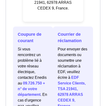
21941, 62978 ARRAS
CEDEX 9, France.
Coupure de
Courrier de
courant
réclamation
Si vous
Pour envoyer des
rencontrez un
documents ou
problème lié à
soumettre une
votre réseau
réclamation à
électrique,
EDF, veuillez
contactez Enedis
écrire à
EDF
au
09.726.750 +
Service Clients,
n° de votre
TSA 21941,
département
. En
62978 ARRAS
cas d'urgence
CEDEX 9,
gaz, veuillez
France
.