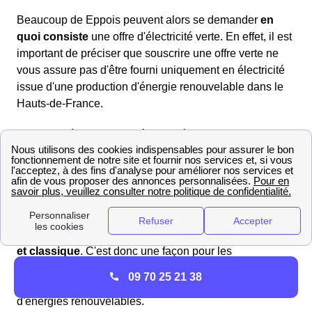
Beaucoup de Eppois peuvent alors se demander
en
quoi consiste
une offre d'électricité verte. En effet, il est
important de préciser que souscrire une offre verte ne
vous assure pas d'être fourni uniquement en électricité
issue d'une production d'énergie renouvelable dans le
Hauts-de-France.
S'abonner à un contrat d'électricité verte permet
cependant aux habitants d'Eppe-Sauvage de voir le
fournisseur
réinjecter dans le réseau
électrique
l'équivalent de leur consommation en électricité dite
verte (issue d'une production par panneaux
photovoltaïques, éoliennes etc.). Ainsi, l'électricité que
les Eppois recevront sera un mélange
d'énergie verte
et classique
. C'est donc une façon pour les
consommateurs dans le Hauts-de-France de participer
09 70 25 21 38
au financement du développement de sources
d'énergies renouvelables.