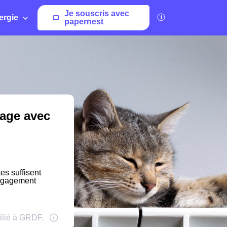
Je souscris avec
ergie
papernest