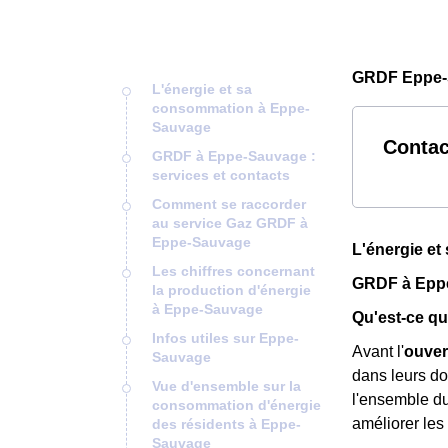
GRDF Eppe-
L'énergie et sa
consommation à Eppe-
Sauvage
Contac
GRDF à Eppe-Sauvage :
services et contacts
Comment se raccorder
au service Gaz GRDF à
Eppe-Sauvage
L'énergie e
Les chiffres concernant
GRDF à Eppe
la production d'énergie
à Eppe-Sauvage
Qu'est-ce qu
Infos utiles sur Eppe-
Avant l'
ouver
Sauvage
dans leurs do
Vue d'ensemble sur la
l'ensemble d
consommation d'énergie
améliorer les
des résidents à Eppe-
Sauvage