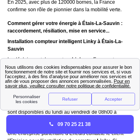
En 2025, avec plus de 120000 bornes, la France
confirme son rôle de pionnier dans la mobilité verte.
Comment gérer votre énergie à Étais-La-Sauvin :
raccordement, résiliation, mise en service...
Installation compteur intelligent Linky à Étais-La-
Sauvin
Le déploiement du compteur
Linky
en France et en
Bourgogne-Franche-Comté a commencé en 2015.
Depuis plusieurs années, les Etaisiennes et les
Etaisiens bénéficient de ce boitier intelligent. Les
habitants d'Étais-La-Sauvin (89 480) peuvent contacter
Enedis au
09.70.83.19.70
puis taper 2 afin de procéder
à l’installation du compteur Linky. Les équipes Enedis
sont disponibles du lundi au vendredi de 08h00 à
17h00.
09 70 25 21 38
Une entreprise partenaire d’Enedis contacte le client