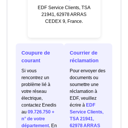
EDF Service Clients, TSA
21941, 62978 ARRAS
CEDEX 9, France.
Coupure de
Courrier de
courant
réclamation
Si vous
Pour envoyer des
rencontrez un
documents ou
problème lié à
soumettre une
votre réseau
réclamation à
électrique,
EDF, veuillez
contactez Enedis
écrire à
EDF
au
09.726.750 +
Service Clients,
n° de votre
TSA 21941,
département
. En
62978 ARRAS