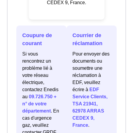
CEDEX 9, France.
Coupure de
Courrier de
courant
réclamation
Si vous
Pour envoyer des
rencontrez un
documents ou
problème lié à
soumettre une
votre réseau
réclamation à
électrique,
EDF, veuillez
contactez Enedis
écrire à
EDF
au
09.726.750 +
Service Clients,
n° de votre
TSA 21941,
département
. En
62978 ARRAS
cas d'urgence
CEDEX 9,
gaz, veuillez
France
.
contacter GRDF