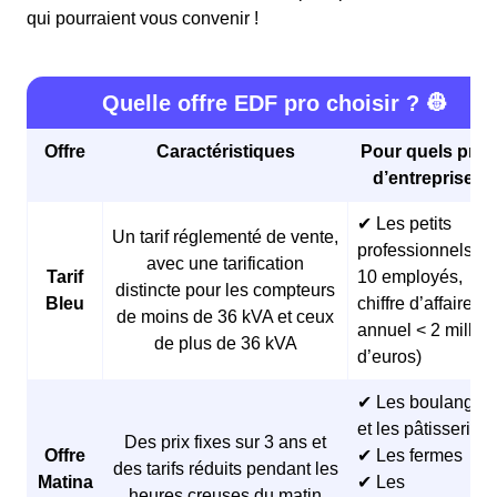
qui pourraient vous convenir !
Quelle offre EDF pro choisir ? 👷
Offre
Caractéristiques
Pour quels profi
d’entreprises 
✔ Les petits
Un tarif réglementé de vente,
professionnels (<
avec une tarification
Tarif
10 employés,
distincte pour les compteurs
Bleu
chiffre d’affaires
de moins de 36 kVA et ceux
annuel < 2 millio
de plus de 36 kVA
d’euros)
✔ Les boulangeri
et les pâtisseries
Des prix fixes sur 3 ans et
Offre
✔ Les fermes
des tarifs réduits pendant les
Matina
✔ Les
heures creuses du matin