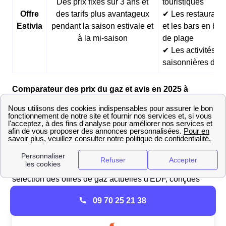
Des prix fixes sur 3 ans et
touristiques
Offre
des tarifs plus avantageux
✔ Les restaurants
Estivia
pendant la saison estivale et
et les bars en bor
à la mi-saison
de plage
✔ Les activités
saisonnières d’ét
Comparateur des prix du gaz et avis en 2025 à
Fieulaine
Pour choisir l'offre de gaz adaptée à vos besoins, il est
essentiel de comparer les différentes options
disponibles sur le marché. Ces offres diffèrent selon les
tarifs, les services inclus et leur impact
environnemental
. Le tableau ci-dessous présente une
sélection des offres de gaz actuelles d'EDF, conçues
pour répondre à divers besoins et budgets.
09 70 25 21 38