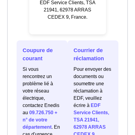
EDF Service Clients, TSA
21941, 62978 ARRAS
CEDEX 9, France.
Coupure de
Courrier de
courant
réclamation
Si vous
Pour envoyer des
rencontrez un
documents ou
problème lié à
soumettre une
votre réseau
réclamation à
électrique,
EDF, veuillez
contactez Enedis
écrire à
EDF
au
09.726.750 +
Service Clients,
n° de votre
TSA 21941,
département
. En
62978 ARRAS
cas d'urgence
CEDEX 9,