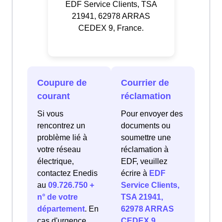
EDF Service Clients, TSA
21941, 62978 ARRAS
CEDEX 9, France.
Coupure de
Courrier de
courant
réclamation
Si vous
Pour envoyer des
rencontrez un
documents ou
problème lié à
soumettre une
votre réseau
réclamation à
électrique,
EDF, veuillez
contactez Enedis
écrire à
EDF
au
09.726.750 +
Service Clients,
n° de votre
TSA 21941,
département
. En
62978 ARRAS
cas d'urgence
CEDEX 9,