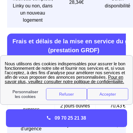
28,34€
Linky ou non, dans
disponibilité
un nouveau
logement
Frais et délais de la mise en service du ga
(prestation GRDF)
Type de mise en
Délai
Prix en € TTC
service
🚦 Mise en service
5 jours ouvrés
21,95 €
initiale
🏎️ Mise en service
2 jours ouvrés
70,43 €
express
09 70 25 21 38
⚠️ Mise en service
Le jour même
168,96 €
d'urgence