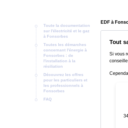
EDF à Fonso
Toute la documentation
sur l'électricité et le gaz
à Fonsorbes
Tout s
Toutes les démarches
concernant l'énergie à
Si vous 
Fonsorbes : de
conseille
l'installation à la
résiliation
Cependant
Découvrez les offres
pour les particuliers et
les professionnels à
Fonsorbes
FAQ
34