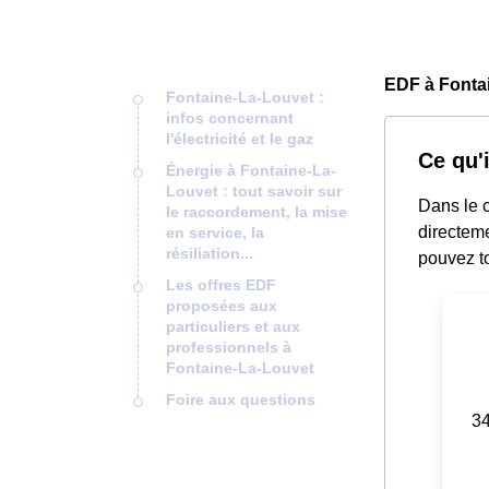
EDF à Fonta
Fontaine-La-Louvet :
infos concernant
l'électricité et le gaz
Ce qu'
Énergie à Fontaine-La-
Louvet : tout savoir sur
Dans le c
le raccordement, la mise
directeme
en service, la
résiliation...
pouvez to
Les offres EDF
proposées aux
particuliers et aux
professionnels à
Fontaine-La-Louvet
Foire aux questions
34