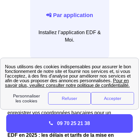
📲 Par application
Installez l’application EDF &
Moi.
Pour régler votre facture, vous pouvez contacter le
service client EDF à toute heure, 24h/24 et 7j/7, en
composant le 3044 (service gratuit, coût d'un appel
local). Vous avez également la possibilité de vous
rendre sur votre espace client en ligne ou d'utiliser
l'application mobile EDF & Moi. De plus, vous pouvez
enregistrer vos coordonnées bancaires pour un
paiement en un clic ou opter pour le prélèvement
09 70 25 21 38
automatique.
EDF en 2025 : les délais et tarifs de la mise en