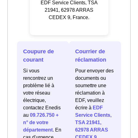
EDF Service Clients, TSA
21941, 62978 ARRAS
CEDEX 9, France.
Coupure de
Courrier de
courant
réclamation
Si vous
Pour envoyer des
rencontrez un
documents ou
problème lié à
soumettre une
votre réseau
réclamation à
électrique,
EDF, veuillez
contactez Enedis
écrire à
EDF
au
09.726.750 +
Service Clients,
n° de votre
TSA 21941,
département
. En
62978 ARRAS
cas d'urgence
CEDEX 9,