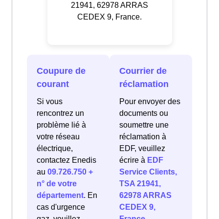
21941, 62978 ARRAS
CEDEX 9, France.
Coupure de
Courrier de
courant
réclamation
Si vous
Pour envoyer des
rencontrez un
documents ou
problème lié à
soumettre une
votre réseau
réclamation à
électrique,
EDF, veuillez
contactez Enedis
écrire à
EDF
au
09.726.750 +
Service Clients,
n° de votre
TSA 21941,
département
. En
62978 ARRAS
cas d'urgence
CEDEX 9,
gaz, veuillez
France
.