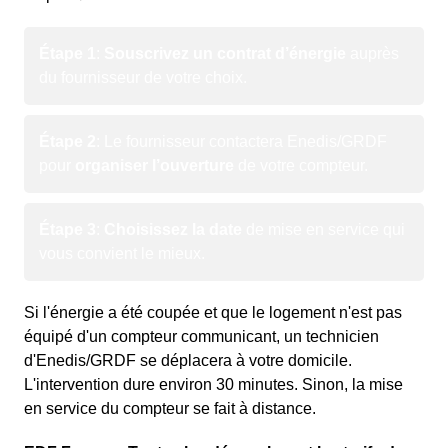
Étape 1
:
Souscrivez un contrat d’énergie
auprès
du fournisseur de votre choix.
Étape 2
: Le fournisseur contactera Enedis/GRDF
pour
organiser l’ouverture
de votre compteur.
Étape 3
:
Choisissez la date
de mise en service qui
vous convient le mieux.
Si l'énergie a été coupée et que le logement n'est pas
équipé d'un compteur communicant, un technicien
d'Enedis/GRDF se déplacera à votre domicile.
L'intervention dure environ 30 minutes. Sinon, la mise
en service du compteur se fait à distance.