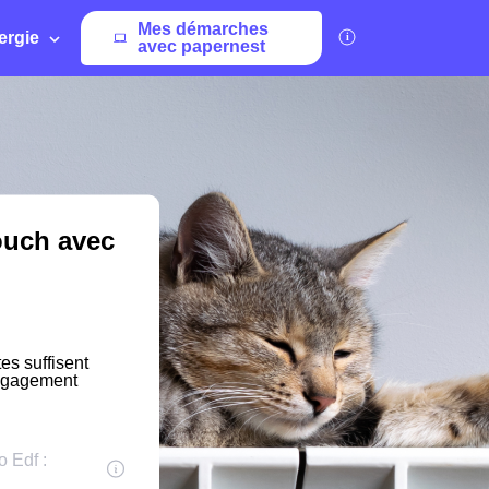
Mes démarches
ergie
avec papernest