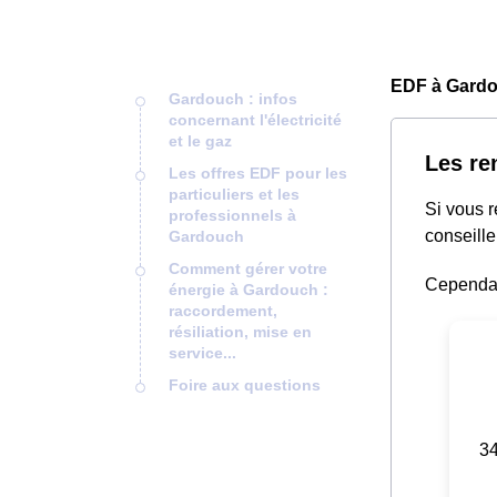
EDF à Gardo
Gardouch : infos
concernant l'électricité
et le gaz
Les re
Les offres EDF pour les
particuliers et les
Si vous 
professionnels à
conseille
Gardouch
Comment gérer votre
Cependant
énergie à Gardouch :
raccordement,
résiliation, mise en
service...
Foire aux questions
34