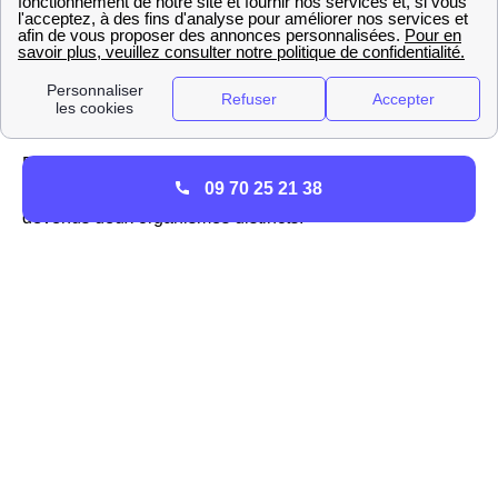
comme un fournisseur alternatif d'électricité.
EDF-GDF : tout comprendre sur l'entreprise à Aix
Quelles sont les prestations proposées par EDF et
GDF à Aix ?
EDF et GDF Aix, autrefois une seule et même entité, et
09 70 25 21 38
monopole sur la fourniture d'énergie en Limousin sont
devenus deux organismes distincts.
EDF
a gardé la même forme, celle du fournisseur
d'électricité présent partout en France. Avant 2007 et
l'ouverture définitive du marché de l'énergie français à la
concurrence suite à une directive européenne, EDF était
le seul fournisseur d'électricité habilité à ouvrir les
compteurs du département Corrèze comme des autres.
Désormais, les Aixois ont le choix du fournisseur
d'électricité : choix entre plusieurs tarifs, plusieurs offres...
Les Aixois peuvent utiliser un comparateur pour savoir