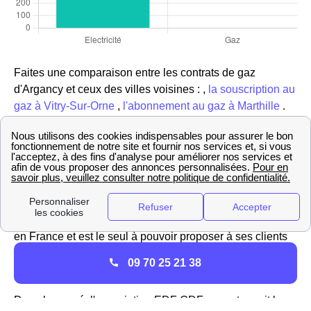
Faites une comparaison entre les contrats de gaz
d'Argancy et ceux des villes voisines : ,
la souscription au
gaz à Vitry-Sur-Orne
,
l'abonnement au gaz à Marthille
.
Liste des fournisseurs d'électricité et de gaz à
Argancy
L'activité d'Engie à Argancy
Engie (anciennement GDF-Suez), est un acteur majeur
de l'énergie à Argancy (57640) comme dans toute la
France. L'entreprise est le fournisseur historique de gaz
en France et est le seul à pouvoir proposer à ses clients
les tarifs réglementés du gaz sur le réseau GrDF à
09 70 25 21 38
Argancy
Dans le passé, l'association EDF GDF se partageait la