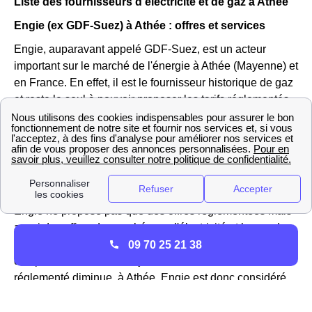
Liste des fournisseurs d'électricité et de gaz à Athée
Engie (ex GDF-Suez) à Athée : offres et services
Engie, auparavant appelé GDF-Suez, est un acteur
important sur le marché de l'énergie à Athée (Mayenne) et
en France. En effet, il est le fournisseur historique de gaz
et reste le seul à pouvoir proposer les tarifs réglementés
du gaz sur le réseau GrDF d'Athée.
Vous pouvez aller sur le site https://gaz-tarif-reglemente.fr/
pour trouver des informations sur la hausse ou la baisse
du tarif réglementé du gaz à Athée
Engie ne propose pas que des offres réglementées mais
aussi des offres de marché pour l'électricité et le gaz des
habitations Athéennes, ou encore des offres vertes avec
09 70 25 21 38
des prix fixes sur 3 ans, ajusTables à la baisse si le tarif
réglementé diminue. à Athée, Engie est donc considéré
comme un fournisseur alternatif d'électricité.