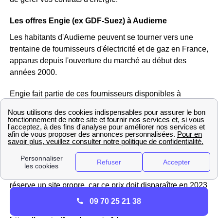
Les offres Engie (ex GDF-Suez) à Audierne
Les habitants d'Audierne peuvent se tourner vers une
trentaine de fournisseurs d'électricité et de gaz en France,
apparus depuis l'ouverture du marché au début des
années 2000.
Engie fait partie de ces fournisseurs disponibles à
Audierne : c'est le fournisseur historique de gaz, qui
commercialise désormais également de l'électricité, ce
qui en fait un fournisseur alternatif par rapport à EDF.
Pour le gaz, en tant que fournisseur historique, Engie est
seul habilité à proposer le tarif réglementé du gaz aux
Audiernais, un prix fixé par les pouvoirs publics. Il lui
réserve un site propre, car ce prix doit disparaître en 2023
; si vous êtes intéressé par le tarif réglementé, vous
09 70 25 21 38
trouverez plus d'informations à l'adresse suivante :