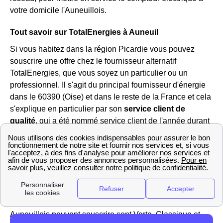
votre domicile l'Auneuillois.
Tout savoir sur TotalEnergies à Auneuil
Si vous habitez dans la région Picardie vous pouvez
souscrire une offre chez le fournisseur alternatif
TotalEnergies, que vous soyez un particulier ou un
professionnel. Il s'agit du principal fournisseur d'énergie
dans le 60390 (Oise) et dans le reste de la France et cela
s'explique en particulier par son
service client de
qualité
, qui a été nommé service client de l'année durant
11 années consécutives.
à Auneuil TotalEnergies propose trois abonnements dont
le prix vous permet de
faire des économies
en
comparaison avec les tarifs réglementés d'électricité et de
gaz proposés par les fournisseurs historiques EDF et
Engie. Ces contrats auxquels les Auneuilloises et les
Auneuillois peuvent souscrire sont Verte, Classique et