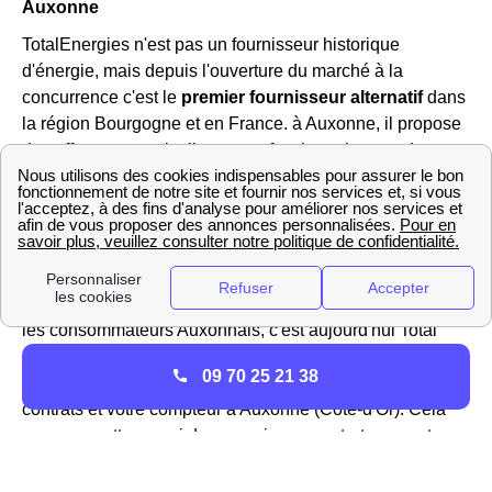
Auxonne
TotalEnergies n'est pas un fournisseur historique
d'énergie, mais depuis l'ouverture du marché à la
concurrence c'est le
premier fournisseur alternatif
dans
la région Bourgogne et en France. à Auxonne, il propose
des offres aux particuliers et professionnels avec des
tarifs inférieurs aux tarifs réglementés du gaz et de
l'électricité. Ces offres pour les Auxonnais sont l'offre
verte, l'offre classique et l'offre 100% en ligne.
Le
service client
de TotalEnergies a été élu 11 années
de suite « Service client de l'année » par les français et
les consommateurs Auxonnais, c'est aujourd'hui Total
Spring qui a été élu a cette position. Vous pouvez
09 70 25 21 38
l'appeler au 30 99 pour avoir des informations sur les
contrats et votre compteur à Auxonne (Côte-d'Or). Cela
vous permettra aussi de souscrire un contrat pour votre
logement l'Auxonnais. Ces démarches sont aussi
faisables en ligne sur l'espace client de leur site.