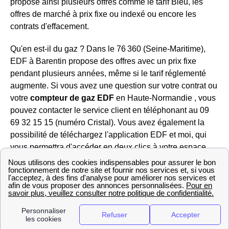
propose ainsi plusieurs offres comme le tarif Bleu, les
offres de marché à prix fixe ou indexé ou encore les
contrats d'effacement.
Qu'en est-il du gaz ? Dans le 76 360 (Seine-Maritime),
EDF à Barentin propose des offres avec un prix fixe
pendant plusieurs années, même si le tarif réglementé
augmente. Si vous avez une question sur votre contrat ou
votre
compteur de gaz EDF
en Haute-Normandie , vous
pouvez contacter le service client en téléphonant au 09
69 32 15 15 (numéro Cristal). Vous avez également la
possibilité de téléchargez l'application EDF et moi, qui
vous permettra d'accéder en deux clics à votre espace
client et de gérer vos contrats d'énergie.
Les informations nécessaires sur ENI Barentin
Vous êtes client Eni Haute-Normandie ou souhaitez le
devenir ? Vous pouvez contacter le service client Eni
Seine-Maritime au 09 70 82 03 20, numéro qui est en fait