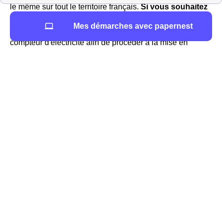
le même sur tout le territoire français.
Si vous souhaitez
devenir client Eni
, vous n'aurez qu'à donner vos
Mes démarches avec papernest
coordonnées au conseiller Eni, et le relevé de votre
compteur d'électricité afin de procéder à la mise en
service du compteur de votre domicile de Barentin.
Eni
est un fournisseur d'électricité mais aussi de gaz,
présent sur le marché en France et dans le département
Seine-Maritime depuis 2007. Le fournisseur propose des
tarifs attractifs.
TotalEnergies à Barentin : offres et activité
TotalEnergies propose des offres de gaz et d'électricité à
Barentin C'est le
premier fournisseur alternatif
d'énergie
dans la région Haute-Normandie et dans toute
la France. Dans le 76360 (Seine-Maritime), les
particuliers et les professionnels bénéficient de plusieurs
offres intéressantes avec un prix inférieur au tarif
réglementé
de l'électricité et/ou du gaz. Ces offres pour