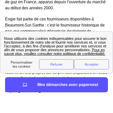
de gaz en France, apparus depuis l'ouverture du marché
au début des années 2000.
Engie fait partie de ces fournisseurs disponibles à
Beaumont-Sur-Sarthe : c'est le fournisseur historique de
gaz, qui commercialise désormais également de
l'électricité, ce qui en fait un fournisseur alternatif par
rapport à EDF.
Pour le gaz, en tant que fournisseur historique, Engie est
seul habilité à proposer le tarif réglementé du gaz aux
Belmontais, un prix fixé par les pouvoirs publics. Il lui
réserve un site propre, car ce prix doit disparaître en 2023
; si vous êtes intéressé par le tarif réglementé, vous
Mes démarches avec papernest
trouverez plus d'informations à l'adresse suivante :
https://gaz-tarif-reglemente.fr/
Outre le tarif réglementé, si vous souhaitez souscrire une
offre d'Engie pour votre logement à Beaumont-Sur-