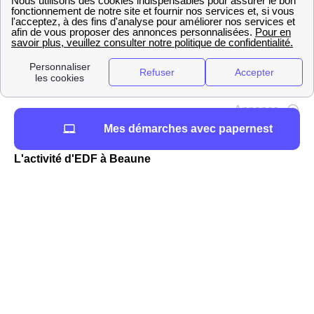
Mes démarches avec papernest
L'activité d'EDF à Beaune
Si EDF est le fournisseur historique d'électricité à
Beaune, en ce qui concerne le gaz il est un fournisseur
alternatif. En effet, les tarifs d'EDF jouent sur le prix du
kWh à Beaune mais ce n'est pas EDF qui fixe librement
ses prix. Les tarifs réglementés d'EDF dans les villes
françaises dont Beaune sont instaurés par un organisme
officiel indépendant, la Commission de Régulation de
l'Energie, qui compare les coûts que subi EDF avec ses