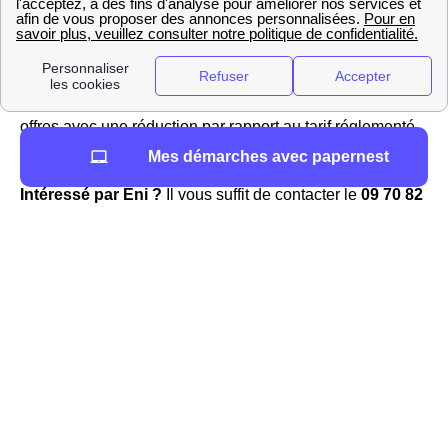
avantageux : depuis l'ouverture du marché de l'énergie à
la concurrence, EDF Aquitaine n'est plus le seul
fournisseur à pouvoir proposer des offres d'électricité à la
souscription. Eni en effet à Beauregard-De-Terrasson et
dans d'autres villes du département 24120 propose des
offres avec une réduction par rapport au tarif réglementé
en vigueur proposé par EDF.
Mes démarches avec papernest
Intéressé par Eni ?
Il vous suffit de contacter le
09 70 82
03 20
pour souscrire à Eni Beauregard-De-Terrasson !
Eni Beauregard-De-Terrasson fera alors la demande à
Enedis (ex-ERDF), le gestionnaire du réseau, pour mettre
en service le compteur électrique à votre domicile
l'habitant de Beauregard-De-Terrasson.
Tout savoir sur TotalEnergies à Beauregard-De-
Terrasson
Si vous habitez dans la région Aquitaine vous pouvez
souscrire une offre chez le fournisseur alternatif