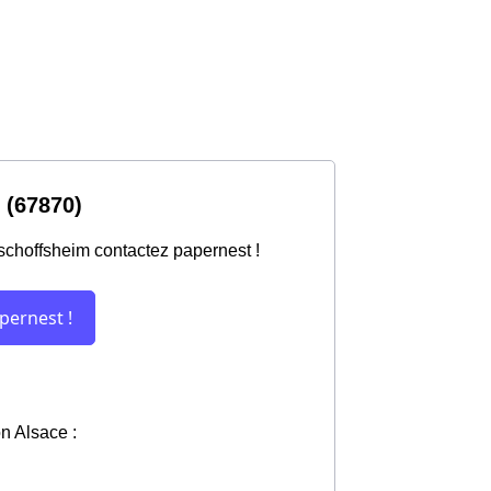
 (67870)
ischoffsheim contactez papernest !
on Alsace :