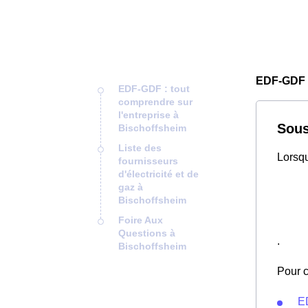
EDF-GDF 
EDF-GDF : tout
comprendre sur
l'entreprise à
Sous
Bischoffsheim
Liste des
Lorsqu
fournisseurs
d'électricité et de
gaz à
Bischoffsheim
Foire Aux
Questions à
.
Bischoffsheim
Pour c
E