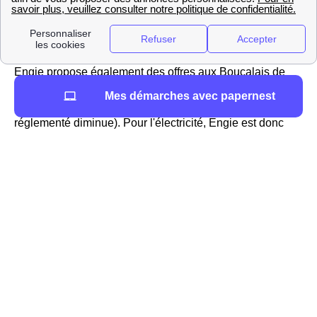
Le tarif réglementé du gaz évoluant régulièrement dans la
région Aquitaine et en France, vous pouvez avoir plus
d'informations sur le site https://gaz-tarif-reglemente.fr/.
Engie propose également des offres aux Boucalais de
marché pour l'électricité et des offres 100% verte avec un
Mes démarches avec papernest
prix fixe pendant 3 ans, révisible à la baisse (si le tarif
réglementé diminue). Pour l'électricité, Engie est donc
considéré comme un fournisseur alternatif à Boucau
L'activité d'EDF à Boucau
Si EDF est le fournisseur historique d'électricité à
Boucau, en ce qui concerne le gaz il est un fournisseur
alternatif. En effet, les tarifs d'EDF jouent sur le prix du
kWh à Boucau mais ce n'est pas EDF qui fixe librement
ses prix. Les tarifs réglementés d'EDF dans les villes
françaises dont Boucau sont instaurés par un organisme
officiel indépendant, la Commission de Régulation de
l'Energie, qui compare les coûts que subi EDF avec ses