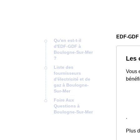
EDF-GDF 
Qu'en est-t-il
d'EDF-GDF à
Boulogne-Sur-Mer
Les 
?
Liste des
Vous e
fournisseurs
bénéfi
d'électricité et de
gaz à Boulogne-
Sur-Mer
Foire Aux
Questions à
Boulogne-Sur-Mer
.
Plus d