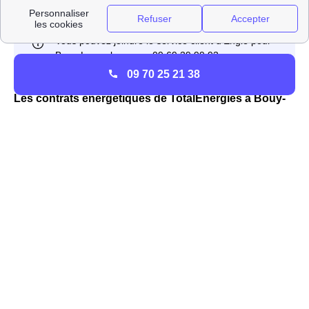
09 70 25 21 38
Les contrats énergétiques de TotalEnergies à Bouy-
Luxembourg
TotalEnergies n'est pas un fournisseur historique
d'énergie, mais depuis l'ouverture du marché à la
concurrence c'est le
premier fournisseur alternatif
dans
la région Champagne-Ardenne et en France. à Bouy-
Luxembourg, il propose des offres aux particuliers et
professionnels avec des tarifs inférieurs aux tarifs
réglementés du gaz et de l'électricité. Ces offres pour les
habitants de Bouy-Luxembourg sont l'offre verte, l'offre
classique et l'offre 100% en ligne.
Le
service client
de TotalEnergies a été élu 11 années