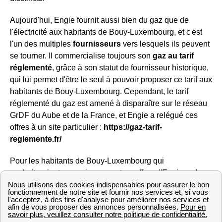
Aujourd'hui, Engie fournit aussi bien du gaz que de
l'électricité aux habitants de Bouy-Luxembourg, et c'est
l'un des multiples
fournisseurs
vers lesquels ils peuvent
se tourner. Il commercialise toujours son
gaz au tarif
réglementé
, grâce à son statut de fournisseur historique,
qui lui permet d'être le seul à pouvoir proposer ce tarif aux
habitants de Bouy-Luxembourg. Cependant, le tarif
réglementé du gaz est amené à disparaître sur le réseau
GrDF du Aube et de la France, et Engie a relégué ces
offres à un site particulier :
https://gaz-tarif-
reglemente.fr/
Pour les habitants de Bouy-Luxembourg qui
souhaiteraient souscrire aux autres offres d'Engie, qu'on
appelle offres de marché, sachez qu'Engie propose des
offres 100% verte à
prix fixe pendant 3 ans
et révisable
à la baisse en cas de diminution du tarif réglementé.